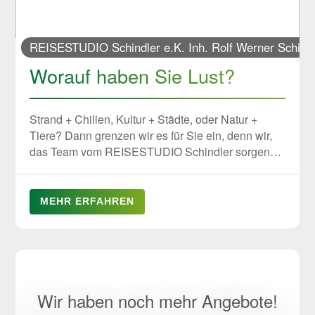
REISESTUDIO Schindler e.K. Inh. Rolf Werner Schind
Worauf haben Sie Lust?
Strand + Chillen, Kultur + Städte, oder Natur +
Tiere? Dann grenzen wir es für Sie ein, denn wir,
das Team vom REISESTUDIO Schindler sorgen
dafür, dass aus Ihrem Urlaubstraum ein
Traumurlaub wird! Mo, Di, Do, Fr 9-13 + 14-18 Uhr
Sa 9-13 Uhr - Mittwoch geschlossen!
MEHR ERFAHREN
Wir haben noch mehr Angebote!