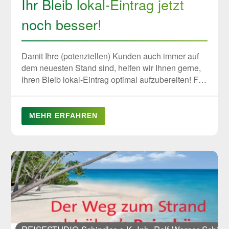
Ihr Bleib lokal-Eintrag jetzt
noch besser!
Damit Ihre (potenziellen) Kunden auch immer auf
dem neuesten Stand sind, helfen wir Ihnen gerne,
Ihren Bleib lokal-Eintrag optimal aufzubereiten! Für
69 € erstellen wir Ihnen ein Angebot, setzen Ihnen
ein Titelbild rein, laden Ihr Logo hoch, optimieren
die Unternehmensbeschreibung, vervollständigen
MEHR ERFAHREN
Ihre Kontaktmöglichkeiten, die Öffnungszeiten,
Serviceangebote, sowie Zahlungsmöglichkeiten.
Somit haben Sie einen optimalen Eintrag, der Ihr
Unternehmen attraktiv für alle Besucher macht.
Fragen Sie uns jetzt an!