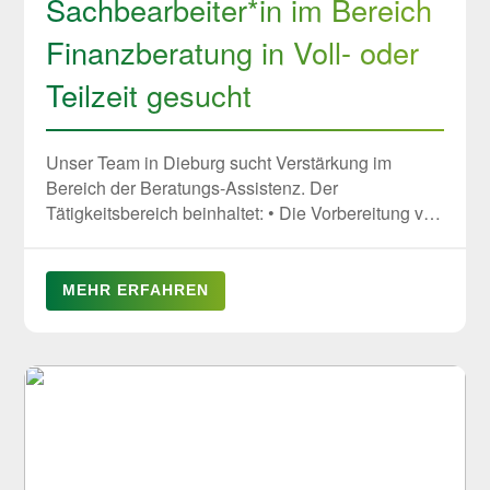
Sachbearbeiter*in im Bereich
Finanzberatung in Voll- oder
Teilzeit gesucht
Unser Team in Dieburg sucht Verstärkung im
Bereich der Beratungs-Assistenz. Der
Tätigkeitsbereich beinhaltet: • Die Vorbereitung von
Beratungsunterlagen / -gesprächen • Zuarbeiten
bei Ausarbeitungen von Kundenanalysen •
Terminkoordination inkl. Kontrolle und
MEHR ERFAHREN
Überwachung der Aktivitäten • Ansprechpartner für
Kunden bei den elektronischen Zugängen •
Archivierung von Kundenunterlagen inkl.
Strukturierung Sie bringen mit: • Eine
abgeschlossene Ausbildung im Bereich der
Finanzen (wünschenswert aber keine
Voraussetzung) • Gute Umgangsformen und Spaß
im Umgang mit Menschen • Eine sehr gute