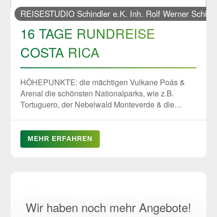
REISESTUDIO Schindler e.K. Inh. Rolf Werner Schind
16 TAGE RUNDREISE
COSTA RICA
HÖHEPUNKTE: die mächtigen Vulkane Poás &
Arenal die schönsten Nationalparks, wie z.B.
Tortuguero, der Nebelwald Monteverde & die
Strände des Manuel Antonio artenreiche, exotische
Tierwelt die Highlights der Hauptstadt San José 4
bis 12 Gäste ab 3.599 € inkl. Flug
MEHR ERFAHREN
Wir haben noch mehr Angebote!