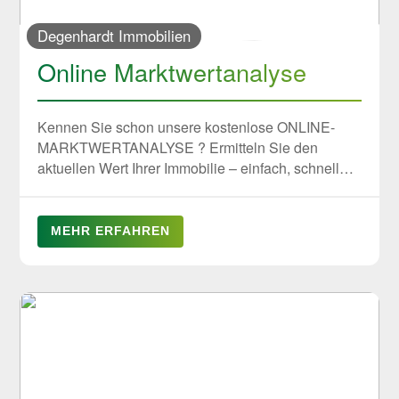
Rechtschreibung • Sie sind es gewohnt, Ihre Zeit
Degenhardt Immobilien
und Ihre Aufgaben selbst zu organisieren und zu
strukturieren • Interesse an einer langfristigen
Online Marktwertanalyse
Zusammenarbeit Wir freuen wir uns über Ihre
Bewerbungsunterlagen per Email an
silke.ihl@revaluate.de
Kennen Sie schon unsere kostenlose ONLINE-
MARKTWERTANALYSE ? Ermitteln Sie den
aktuellen Wert Ihrer Immobilie – einfach, schnell
und unverbindlich.
MEHR ERFAHREN